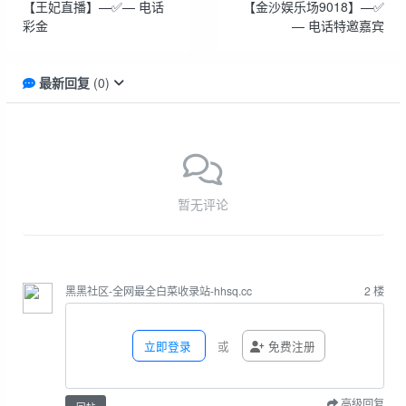
【王妃直播】—✅— 电话
【金沙娱乐场9018】—✅
彩金
— 电话特邀嘉宾
最新回复
(
0
)
暂无评论
黑黑社区-全网最全白菜收录站-hhsq.cc
2
楼
立即登录
或
免费注册
高级回复