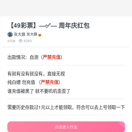
【49彩票】—✅— 周年庆红包
灰大狼
灰大狼
4264
4月前
出款情况：自测（
）
严禁充值
有就有没有就没有，直接无视
纯白嫖 勿充值 （
）
严禁充值
谁充值被黑了 就不要叽叽歪歪了
需要历史存款过1元以上才能领取，符合可以去上号领取一下
点击进入作业